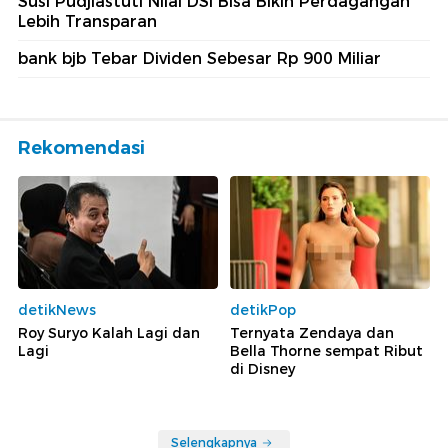
Susi Pudjiastuti Nilai DSI Bisa Bikin Perdagangan
Lebih Transparan
bank bjb Tebar Dividen Sebesar Rp 900 Miliar
Rekomendasi
detikNews
detikPop
Roy Suryo Kalah Lagi dan
Ternyata Zendaya dan
Lagi
Bella Thorne sempat Ribut
di Disney
Selengkapnya