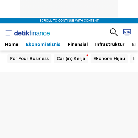
SCROLL TO CONTINUE WITH CONTENT
Home
Ekonomi Bisnis
Finansial
Infrastruktur
En
For Your Business
Cari(in) Kerja
Ekonomi Hijau
In