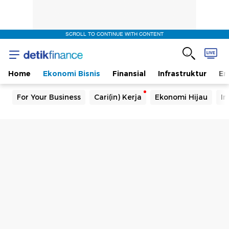
SCROLL TO CONTINUE WITH CONTENT
Home
Ekonomi Bisnis
Finansial
Infrastruktur
En
For Your Business
Cari(in) Kerja
Ekonomi Hijau
In