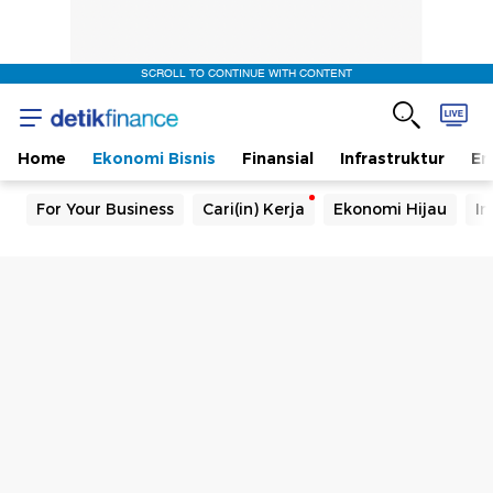
SCROLL TO CONTINUE WITH CONTENT
Home
Ekonomi Bisnis
Finansial
Infrastruktur
En
For Your Business
Cari(in) Kerja
Ekonomi Hijau
In