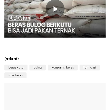
(rrd/rrd)
beras kutu
bulog
konsumsi beras
fumigasi
stok beras