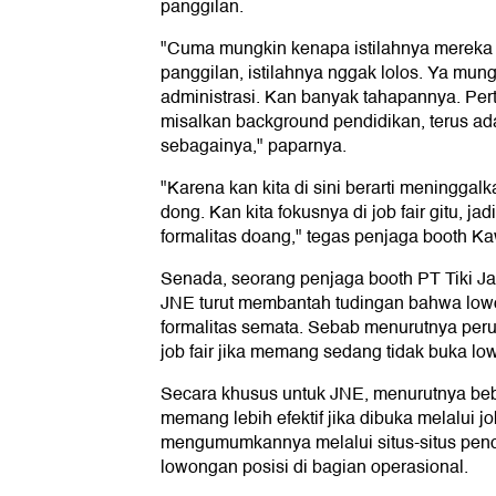
panggilan.
"Cuma mungkin kenapa istilahnya mereka k
panggilan, istilahnya nggak lolos. Ya mungk
administrasi. Kan banyak tahapannya. Per
misalkan background pendidikan, terus ad
sebagainya," paparnya.
"Karena kan kita di sini berarti meninggalk
dong. Kan kita fokusnya di job fair gitu, j
formalitas doang," tegas penjaga booth Ka
Senada, seorang penjaga booth PT Tiki Ja
JNE turut membantah tudingan bahwa lowon
formalitas semata. Sebab menurutnya peru
job fair jika memang sedang tidak buka l
Secara khusus untuk JNE, menurutnya be
memang lebih efektif jika dibuka melalui job
mengumumkannya melalui situs-situs penca
lowongan posisi di bagian operasional.