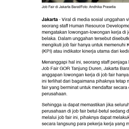
Job Fair di Jakarta Barat/Foto: Andhika Prasetia
Jakarta
-
Viral di media sosial unggahan 
seorang staff Human Resource Developm
mengatakan lowongan-lowongan kerja di jo
belaka. Dalam unggahan tersebut disebut
mengikuti job fair hanya untuk memenuhi 
(KPI) atau indikator kinerja utama dari kedi
Menanggapi hal ini, seorang staff penjag
Job Fair GOR Tanjung Duren, Jakarta Ba
anggapan lowongan kerja di job fair hanya 
ini terlihat dari bagaimana pihaknya teta
fair yang berminat untuk mendaftar secara o
perusahaan.
Sehingga ia dapat memastikan jika seluru
perusahaan di job fair betul-betul sedan
melalui job fair ini, pihaknya dapat melak
secara langsung para pekerja kerja yang 