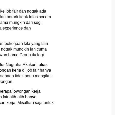
e job fair dan nggak ada
in berarti tidak lolos secara
tama mungkin dari segi
a experience dan
an pekerjaan kita yang lain
adi nggak mungkin lah cuma
wan Lama Group itu lagi.
lur Nugraha Ekakurir alias
gan kerja di job fair hanya
sahaan tidak perlu mengikuti
owongan.
berapa lowongan kerja
 fair alih-alih hanya
ri kerja. Misalkan saja untuk