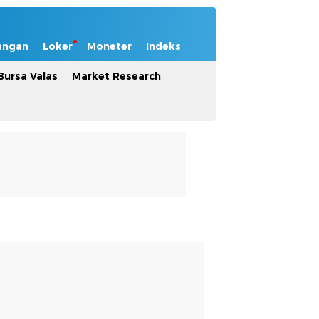
angan
Loker
Moneter
Indeks
Bursa Valas
Market Research