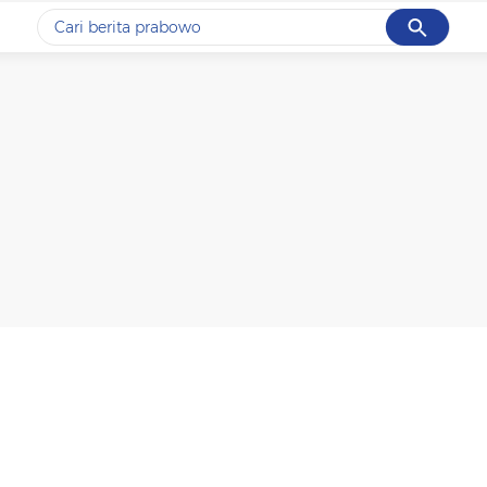
Cancel
Yang sedang ramai dicari
#1
data live draw sgp
#2
k-talk
#3
kebakaran
#4
prabowo
#5
gempa hari ini
Promoted
Terakhir yang dicari
Loading...