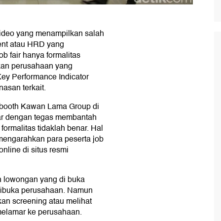
video yang menampilkan salah
ent atau HRD yang
b fair hanya formalitas
kan perusahaan yang
Key Performance Indicator
nasan terkait.
a booth Kawan Lama Group di
rar dengan tegas membantah
formalitas tidaklah benar. Hal
p mengarahkan para peserta job
nline di situs resmi
h lowongan yang di buka
g dibuka perusahaan. Namun
ukan screening atau melihat
melamar ke perusahaan.