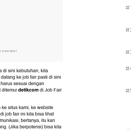
#
#
#
H CONTENT
#
 di sini kebutuhan, kita
tang ke job fair pasti di sini
u harus sesuai dengan
detikcom
at ditemui
di Job Fair
#
 ke situs kami, ke website
b fair ini kita bisa lihat
unikasi, bertanya, itu kan
ng. (Jika berpotensi) bisa kita