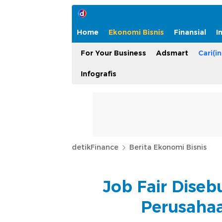
Home
Ekonomi Bisnis
Finansial
I
For Your Business
Adsmart
Cari(in
Infografis
detikFinance
Berita Ekonomi Bisnis
Job Fair Dise
Perusaha