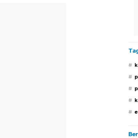
Tag
#
k
#
p
#
p
#
k
#
e
Ber