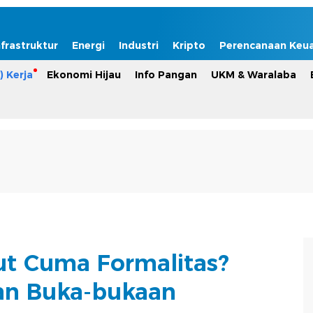
nfrastruktur
Energi
Industri
Kripto
Perencanaan Keu
) Kerja
Ekonomi Hijau
Info Pangan
UKM & Waralaba
but Cuma Formalitas?
an Buka-bukaan