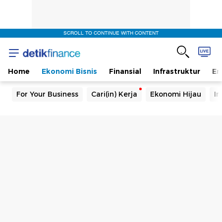
SCROLL TO CONTINUE WITH CONTENT
Home
Ekonomi Bisnis
Finansial
Infrastruktur
En
For Your Business
Cari(in) Kerja
Ekonomi Hijau
In