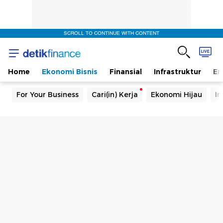
SCROLL TO CONTINUE WITH CONTENT
Home
Ekonomi Bisnis
Finansial
Infrastruktur
En
For Your Business
Cari(in) Kerja
Ekonomi Hijau
In