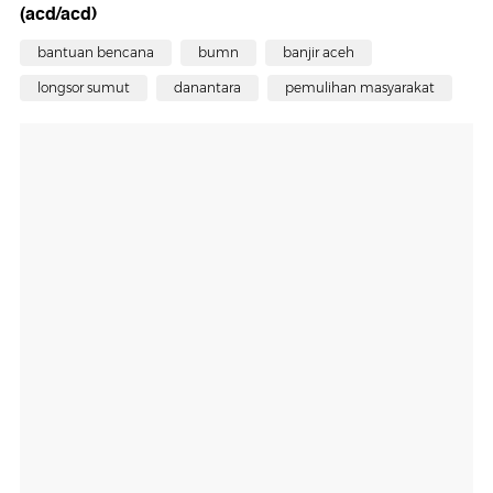
(acd/acd)
bantuan bencana
bumn
banjir aceh
longsor sumut
danantara
pemulihan masyarakat