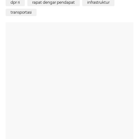
dpr ri
rapat dengar pendapat
infrastruktur
transportasi