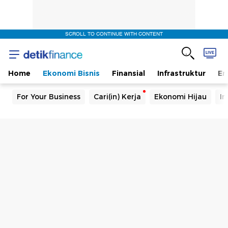
SCROLL TO CONTINUE WITH CONTENT
Home
Ekonomi Bisnis
Finansial
Infrastruktur
En
For Your Business
Cari(in) Kerja
Ekonomi Hijau
In