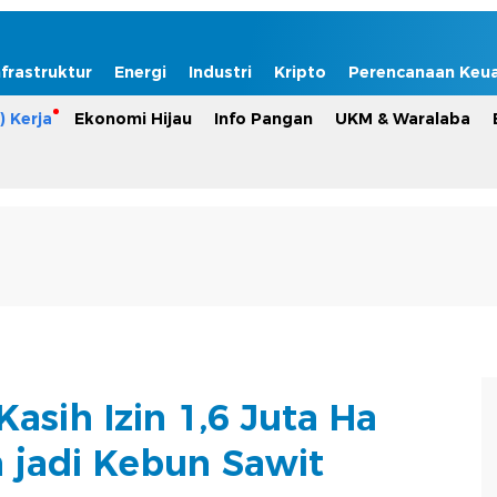
nfrastruktur
Energi
Industri
Kripto
Perencanaan Keu
) Kerja
Ekonomi Hijau
Info Pangan
UKM & Waralaba
asih Izin 1,6 Juta Ha
 jadi Kebun Sawit