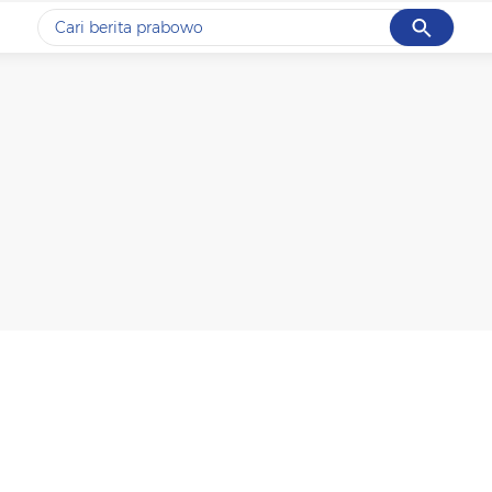
Cancel
Yang sedang ramai dicari
#1
data live draw sgp
#2
gempa hari ini
#3
prabowo
#4
iran
#5
demo
Promoted
Terakhir yang dicari
Loading...