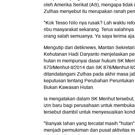
oleh Amerika Serikat (AS), mengapa tidak
Zulhas menyebut itu merupakan ranah pe
"Kok Tesso Nilo nya rusak? Lah waktu refor
ribu masyarakat sekarang. Terus salahnya 
orang salah semuanya. Ya saya terima aja
Mengutip dari detiknews, Mantan Sekretar
Kehutanan Hadi Daryanto menjelaskan pel
hutan m mempunyai dasar hukum SK Ment
673/Menhut-II/2014 dan SK 878/Menhut-II/
ditandatangani Zulhas pada akhir masa ja
keputusan tentang Perubahan Peruntuka
Bukan Kawasan Hutan.
Ia mengatakan dalam SK Menhut tersebut, 
izin baru bagi perusahaan untuk membuka 
tersebut diambil untuk menyesuaikan kondi
"Banyak lahan yang tercatat masih "hutan
menjadi permukiman dan pusat aktivitas m