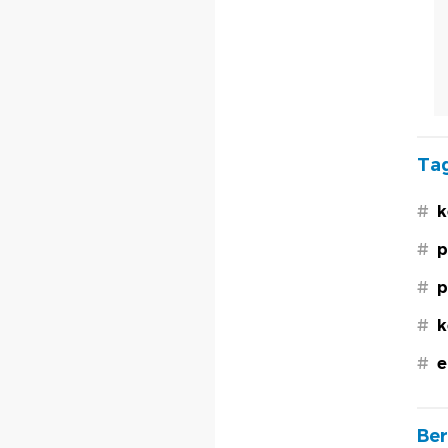
Tag
#
k
#
p
#
p
#
k
#
e
Ber