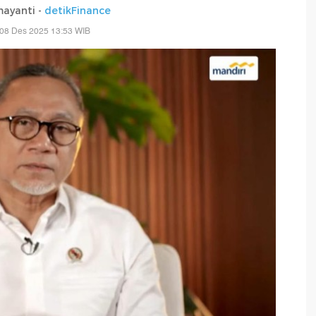
mayanti -
detikFinance
 08 Des 2025 13:53 WIB