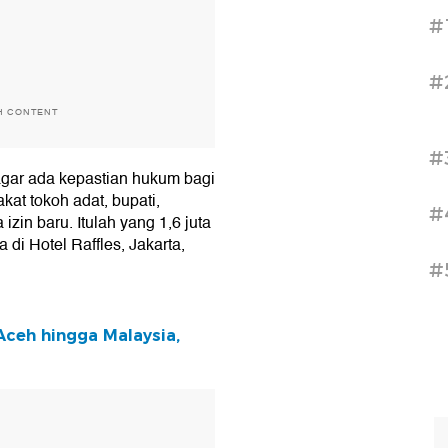
#
#
H CONTENT
#
agar ada kepastian hukum bagi
at tokoh adat, bupati,
#
izin baru. Itulah yang 1,6 juta
 di Hotel Raffles, Jakarta,
#
Aceh hingga Malaysia,
T