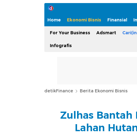
Home
Ekonomi Bisnis
Finansial
I
For Your Business
Adsmart
Cari(in
Infografis
detikFinance
Berita Ekonomi Bisnis
Zulhas Bantah K
Lahan Hutan