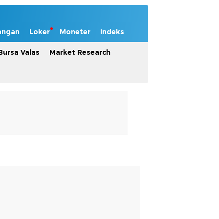
angan
Loker
Moneter
Indeks
Bursa Valas
Market Research