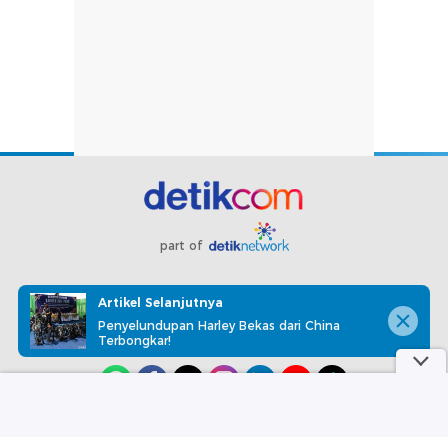
part of
Redaksi
Pedoman Media Siber
Karir
Kotak Pos
Artikel Selanjutnya
Info Iklan
Privacy Policy
Disclaimer
Penyelundupan Harley Bekas dari China
Terbongkar!
Download aplikasi detikcom