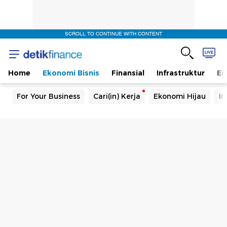
SCROLL TO CONTINUE WITH CONTENT
Home
Ekonomi Bisnis
Finansial
Infrastruktur
En
For Your Business
Cari(in) Kerja
Ekonomi Hijau
In