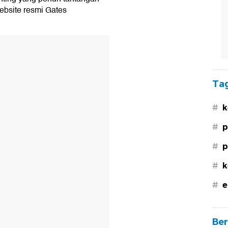
website resmi Gates
Tag
#
k
#
p
#
p
#
k
#
e
Ber