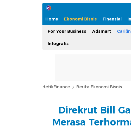
Home
Ekonomi Bisnis
Finansial
I
For Your Business
Adsmart
Cari(in
Infografis
detikFinance
Berita Ekonomi Bisnis
Direkrut Bill Ga
Merasa Terhorm