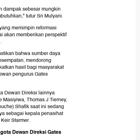
an dampak sebesar mungkin
tuhkan," tutur Sri Mulyani.
yang memimpin reformasi
ai akan memberikan perspektif
.
tikan bahwa sumber daya
kesempatan, mendorong
atkan hasil bagi masyarakat
 dewan pengurus Gates
ta Dewan Direksi lainnya
e Masiyiwa, Thomas J Tierney,
che) Shafik saat ini sedang
ya sebagai kepala penasihat
 Keir Starmer.
ggota Dewan Direksi Gates