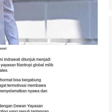
asari
i Indrawati ditunjuk menjadi
ayasan filantropi global milik
ates.
rhormat bisa bergabung
ngat termotivasi membawa
 menyelamatkan nyawa dan
g dengan Dewan Yayasan
nting yang penuh tantangan