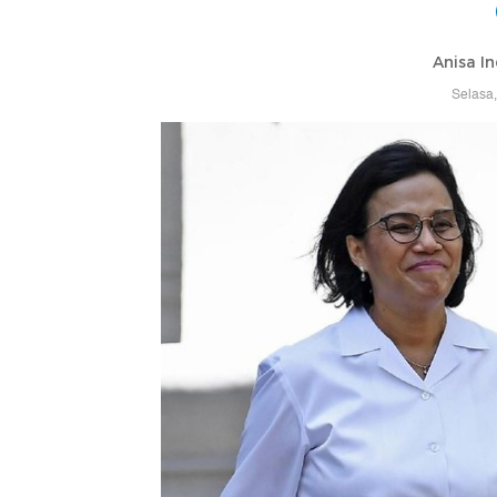
Anisa In
Selasa,