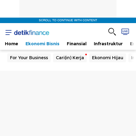
SCROLL TO CONTINUE WITH CONTENT
Home
Ekonomi Bisnis
Finansial
Infrastruktur
En
For Your Business
Cari(in) Kerja
Ekonomi Hijau
In