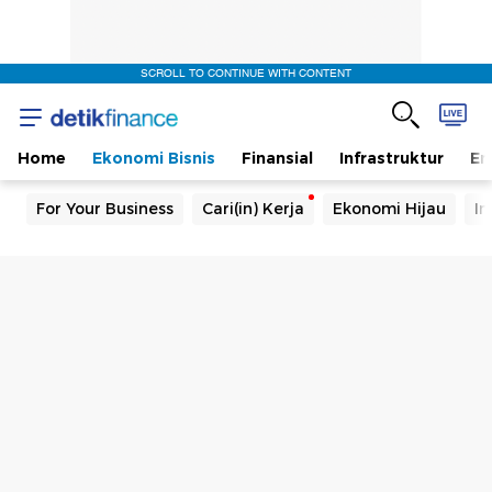
SCROLL TO CONTINUE WITH CONTENT
Home
Ekonomi Bisnis
Finansial
Infrastruktur
En
For Your Business
Cari(in) Kerja
Ekonomi Hijau
In