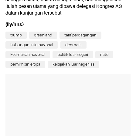
itulah pesan utama yang dibawa delegasi Kongres AS
dalam kunjungan tersebut.
(ily/hns)
trump
greenland
tarif perdagangan
hubungan internasional
denmark
keamanan nasional
politik luar negeri
nato
pemimpin eropa
kebijakan luar negeri as