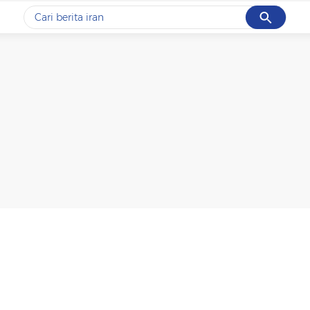
Cancel
Yang sedang ramai dicari
#1
gempa hari ini
#2
gempa
#3
prabowo
#4
iran
#5
demo
Promoted
Terakhir yang dicari
Loading...