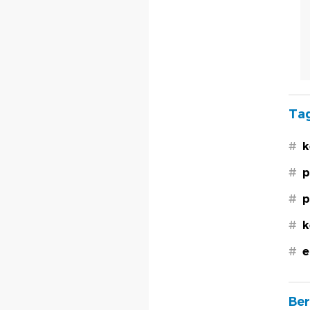
Tag
#
k
#
p
#
p
#
k
#
e
Ber