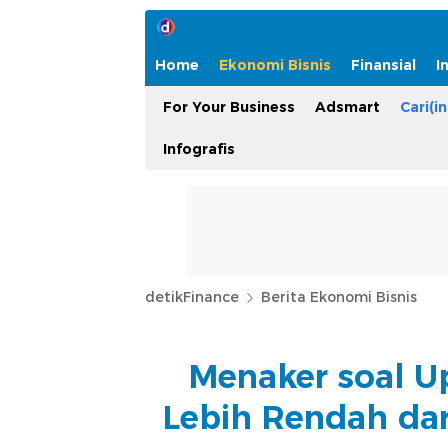
Home
Ekonomi Bisnis
Finansial
I
For Your Business
Adsmart
Cari(in
Infografis
detikFinance
Berita Ekonomi Bisnis
Menaker soal U
Lebih Rendah dar