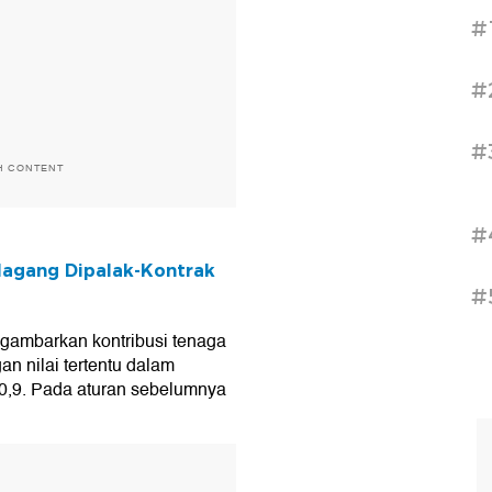
#
#
#
H CONTENT
#
Magang Dipalak-Kontrak
#
ggambarkan kontribusi tenaga
n nilai tertentu dalam
5-0,9. Pada aturan sebelumnya
T