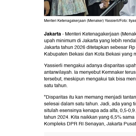
Menteri Ketenagakerjaan (Menaker) Yassierli/Foto: Ilya
Jakarta
-
Menteri Ketenagakerjaan (Menake
upah minimum di Jakarta yang lebih rend
Jakarta tahun 2026 ditetapkan sebesar Rp 5
Kabupaten Bekasi dan Kota Bekasi yang m
Yassierli mengakui adanya disparitas upah
antarwilayah. Ia menyebut Kemnaker terus
tersebut, meskipun mengakui tak bisa me
satu tahun.
"Disparitas itu kan memang menjadi tantang
selesai dalam satu tahun. Jadi, ada yang t
situlah esensinya kenapa ada alfa, 0,5-0,9
tahun 2024. Kita naikkan yang 6,5% sama ra
Kompleks DPR RI Senayan, Jakarta Pusat,