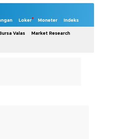
angan
Loker
Moneter
Indeks
Bursa Valas
Market Research