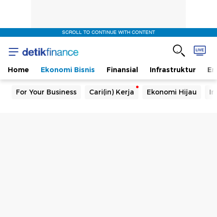
SCROLL TO CONTINUE WITH CONTENT
Home
Ekonomi Bisnis
Finansial
Infrastruktur
En
For Your Business
Cari(in) Kerja
Ekonomi Hijau
In