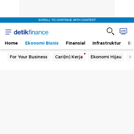
SCROLL TO CONTINUE WITH CONTENT
Home
Ekonomi Bisnis
Finansial
Infrastruktur
En
For Your Business
Cari(in) Kerja
Ekonomi Hijau
In