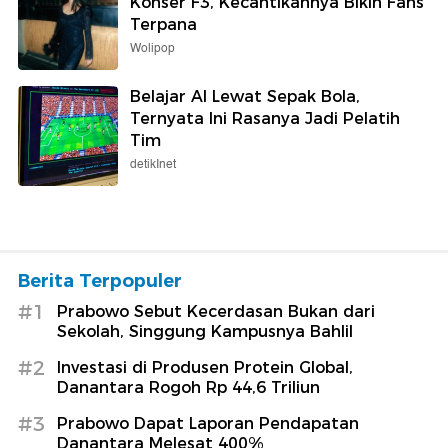
Konser F3, Kecantikannya Bikin Fans
Terpana
Wolipop
Belajar AI Lewat Sepak Bola,
Ternyata Ini Rasanya Jadi Pelatih
Tim
detikInet
Berita Terpopuler
#1
Prabowo Sebut Kecerdasan Bukan dari
Sekolah, Singgung Kampusnya Bahlil
#2
Investasi di Produsen Protein Global,
Danantara Rogoh Rp 44,6 Triliun
#3
Prabowo Dapat Laporan Pendapatan
Danantara Melesat 400%