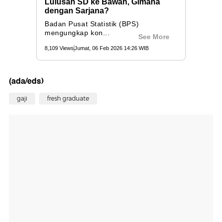
(ada/eds)
gaji
fresh graduate