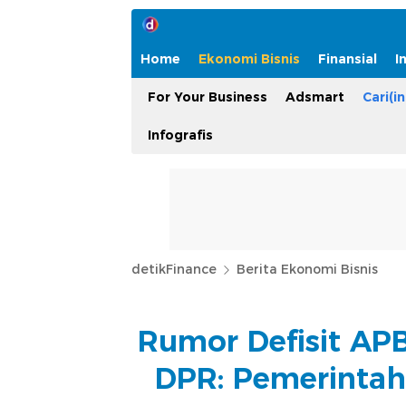
Home
Ekonomi Bisnis
Finansial
I
For Your Business
Adsmart
Cari(in
Infografis
detikFinance
Berita Ekonomi Bisnis
Rumor Defisit AP
DPR: Pemerintah