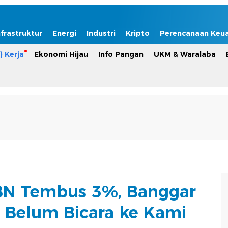
nfrastruktur
Energi
Industri
Kripto
Perencanaan Keu
) Kerja
Ekonomi Hijau
Info Pangan
UKM & Waralaba
BN Tembus 3%, Banggar
 Belum Bicara ke Kami