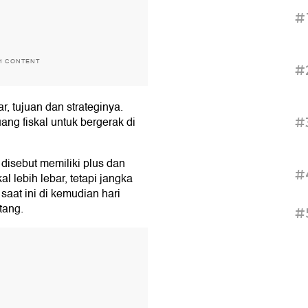
#
H CONTENT
#
, tujuan dan strateginya.
ang fiskal untuk bergerak di
#
disebut memiliki plus dan
#
l lebih lebar, tetapi jangka
aat ini di kemudian hari
tang.
#
T