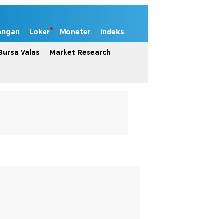
angan
Loker
Moneter
Indeks
Bursa Valas
Market Research