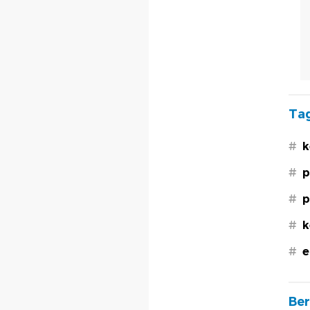
Tag
#
k
#
p
#
p
#
k
#
e
Ber