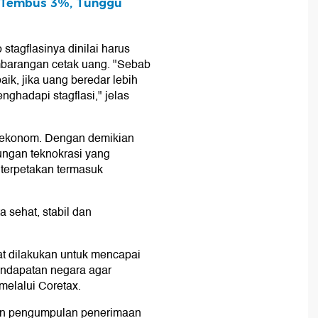
N Tembus 3%, Tunggu
stagflasinya dinilai harus
embarangan cetak uang. "Sebab
baik, jika uang beredar lebih
nghadapi stagflasi," jelas
a ekonom. Dengan demikian
ungan teknokrasi yang
 terpetakan termasuk
a sehat, stabil dan
at dilakukan untuk mencapai
pendapatan negara agar
elalui Coretax.
kan pengumpulan penerimaan