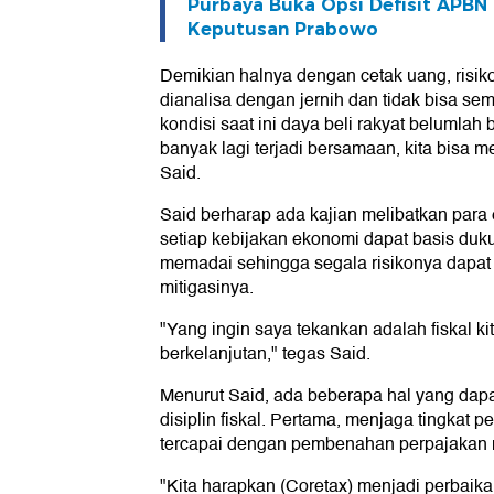
Purbaya Buka Opsi Defisit APB
Keputusan Prabowo
Demikian halnya dengan cetak uang, risiko 
dianalisa dengan jernih dan tidak bisa s
kondisi saat ini daya beli rakyat belumlah 
banyak lagi terjadi bersamaan, kita bisa me
Said.
Said berharap ada kajian melibatkan par
setiap kebijakan ekonomi dapat basis duk
memadai sehingga segala risikonya dapat
mitigasinya.
"Yang ingin saya tekankan adalah fiskal kit
berkelanjutan," tegas Said.
Menurut Said, ada beberapa hal yang dap
disiplin fiskal. Pertama, menjaga tingkat 
tercapai dengan pembenahan perpajakan m
"Kita harapkan (Coretax) menjadi perbai