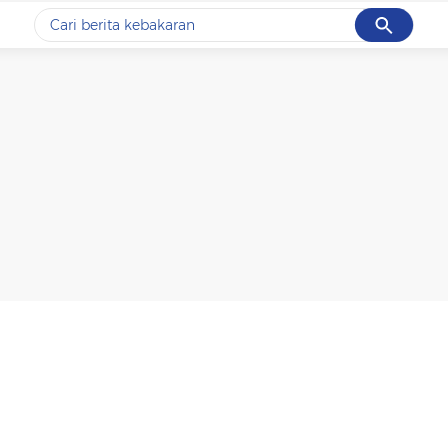
Cancel
Yang sedang ramai dicari
#1
data live draw sgp
#2
kebakaran
#3
prabowo
#4
iran
#5
gempa hari ini
Promoted
Terakhir yang dicari
Loading...