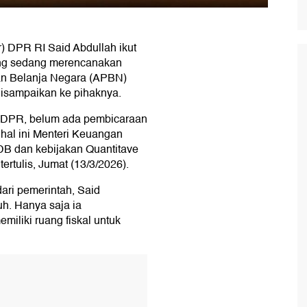
 DPR RI Said Abdullah ikut
ang sedang merencanakan
an Belanja Negara (APBN)
disampaikan ke pihaknya.
 DPR, belum ada pembicaraan
hal ini Menteri Keuangan
PDB dan kebijakan Quantitave
ertulis, Jumat (13/3/2026).
ari pemerintah, Said
h. Hanya saja ia
iliki ruang fiskal untuk