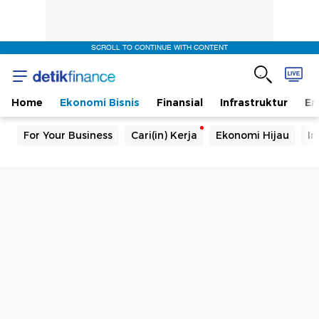
SCROLL TO CONTINUE WITH CONTENT
Home
Ekonomi Bisnis
Finansial
Infrastruktur
En
For Your Business
Cari(in) Kerja
Ekonomi Hijau
In