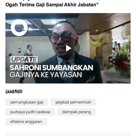
Ogah Terima Gaji Sampai Akhir Jabatan"
(aid/fdl)
pemangkasan gaji
pejabat pemerintah
purbaya yudhi sadewa
dampak perang
efisiensi anggaran