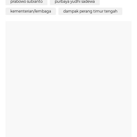
prabowo subianto
purbaya yudhi sadewa
kementerian/lembaga
dampak perang timur tengah