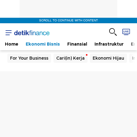
SCROLL TO CONTINUE WITH CONTENT
Home
Ekonomi Bisnis
Finansial
Infrastruktur
En
For Your Business
Cari(in) Kerja
Ekonomi Hijau
In