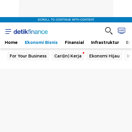
SCROLL TO CONTINUE WITH CONTENT
Home
Ekonomi Bisnis
Finansial
Infrastruktur
En
For Your Business
Cari(in) Kerja
Ekonomi Hijau
In