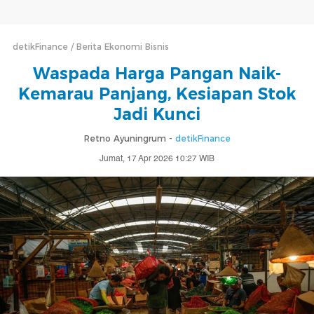
detikFinance
Berita Ekonomi Bisnis
Waspada Harga Pangan Naik-
Kemarau Panjang, Kesiapan Stok
Jadi Kunci
Retno Ayuningrum -
detikFinance
Jumat, 17 Apr 2026 10:27 WIB