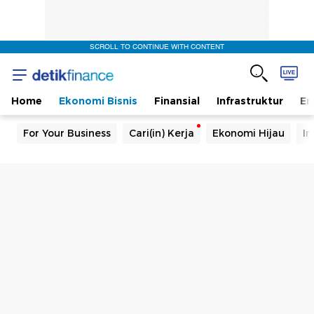
SCROLL TO CONTINUE WITH CONTENT
Home
Ekonomi Bisnis
Finansial
Infrastruktur
En
For Your Business
Cari(in) Kerja
Ekonomi Hijau
In