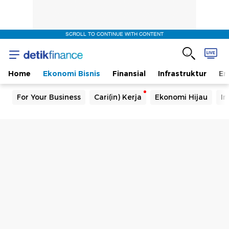
SCROLL TO CONTINUE WITH CONTENT
Home
Ekonomi Bisnis
Finansial
Infrastruktur
En
For Your Business
Cari(in) Kerja
Ekonomi Hijau
In