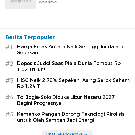
detikTravel
Berita Terpopuler
#1
Harga Emas Antam Naik Setinggi Ini dalam
Sepekan
#2
Deposit Judol Saat Piala Dunia Tembus Rp
1,02 Triliun!
#3
IHSG Naik 2,78% Sepekan, Asing Serok Saham
Rp 1,24 T
#4
Tol Jogja-Solo Dibuka Libur Nataru 2027,
Begini Progresnya
#5
Kemenko Pangan Dorong Teknologi Pirolisis
untuk Olah Sampah Jadi Energi
Lihat Selengkapnya