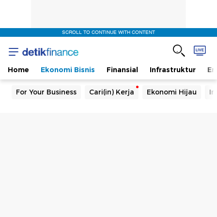
SCROLL TO CONTINUE WITH CONTENT
Home
Ekonomi Bisnis
Finansial
Infrastruktur
En
For Your Business
Cari(in) Kerja
Ekonomi Hijau
In