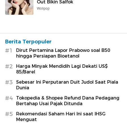
Out Bikin Salfok
Wolipop
Berita Terpopuler
#1
Dirut Pertamina Lapor Prabowo soal B50
hingga Persiapan Bioetanol
#2
Harga Minyak Mendidih Lagi Dekati US$
85/Barel
#3
Sebesar Ini Perputaran Duit Judol Saat Piala
Dunia
#4
Tokopedia & Shopee Refund Dana Pedagang
Bertahap Usai Pajak Ditunda
#5
Rekomendasi Saham Hari Ini saat IHSG
Menguat