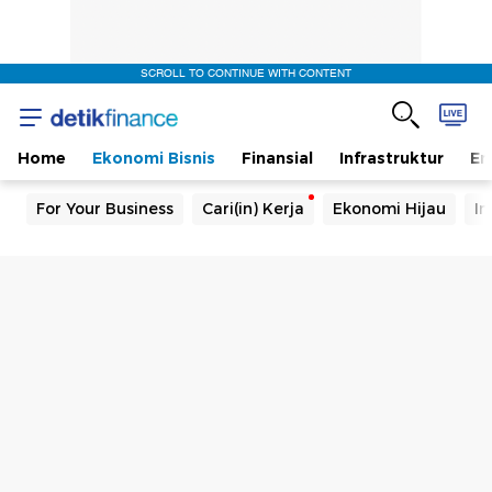
SCROLL TO CONTINUE WITH CONTENT
Home
Ekonomi Bisnis
Finansial
Infrastruktur
En
For Your Business
Cari(in) Kerja
Ekonomi Hijau
In