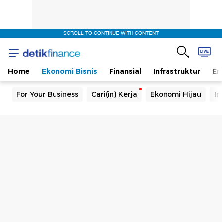
SCROLL TO CONTINUE WITH CONTENT
Home
Ekonomi Bisnis
Finansial
Infrastruktur
En
For Your Business
Cari(in) Kerja
Ekonomi Hijau
In