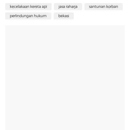
kecelakaan kereta api
jasa raharja
santunan korban
perlindungan hukum
bekasi