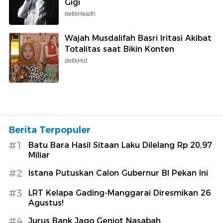
Gigi
detikHealth
Wajah Musdalifah Basri Iritasi Akibat
Totalitas saat Bikin Konten
detikHot
Berita Terpopuler
#1
Batu Bara Hasil Sitaan Laku Dilelang Rp 20,97
Miliar
#2
Istana Putuskan Calon Gubernur BI Pekan Ini
#3
LRT Kelapa Gading-Manggarai Diresmikan 26
Agustus!
#4
Jurus Bank Jago Genjot Nasabah