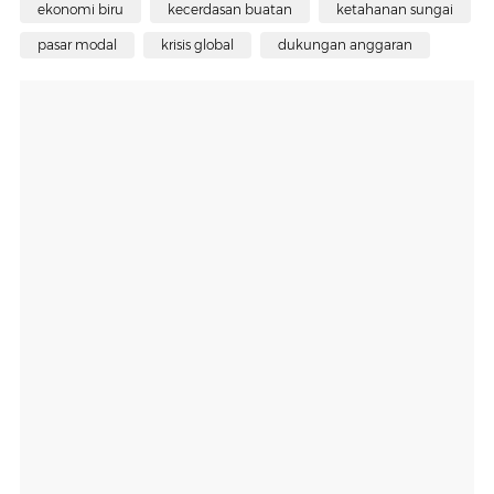
ekonomi biru
kecerdasan buatan
ketahanan sungai
pasar modal
krisis global
dukungan anggaran