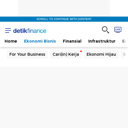
SCROLL TO CONTINUE WITH CONTENT
Home
Ekonomi Bisnis
Finansial
Infrastruktur
En
For Your Business
Cari(in) Kerja
Ekonomi Hijau
In