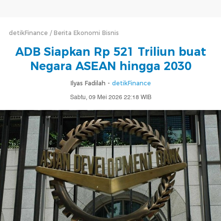
detikFinance
Berita Ekonomi Bisnis
ADB Siapkan Rp 521 Triliun buat
Negara ASEAN hingga 2030
Ilyas Fadilah -
detikFinance
Sabtu, 09 Mei 2026 22:18 WIB