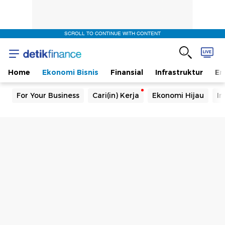
SCROLL TO CONTINUE WITH CONTENT
Home
Ekonomi Bisnis
Finansial
Infrastruktur
En
For Your Business
Cari(in) Kerja
Ekonomi Hijau
In