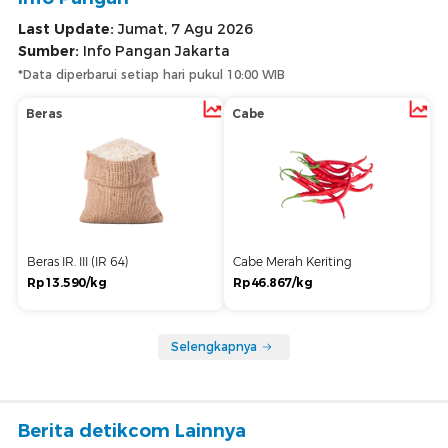
Last Update:
Jumat, 7 Agu 2026
Sumber:
Info Pangan Jakarta
*Data diperbarui setiap hari pukul 10:00 WIB
Beras
Cabe
Beras IR. III (IR 64)
Cabe Merah Keriting
Rp13.590/kg
Rp46.867/kg
Selengkapnya
Berita detikcom Lainnya