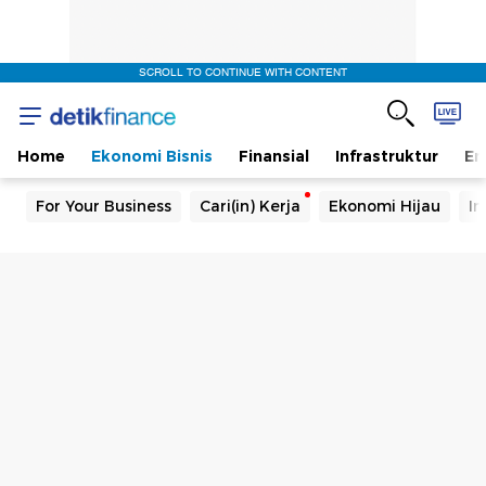
SCROLL TO CONTINUE WITH CONTENT
Home
Ekonomi Bisnis
Finansial
Infrastruktur
En
For Your Business
Cari(in) Kerja
Ekonomi Hijau
In