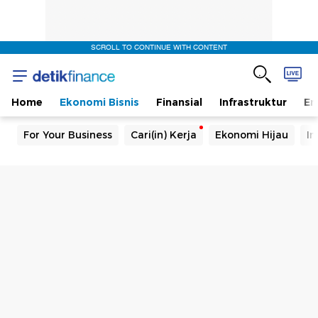
SCROLL TO CONTINUE WITH CONTENT
Home
Ekonomi Bisnis
Finansial
Infrastruktur
En
For Your Business
Cari(in) Kerja
Ekonomi Hijau
In