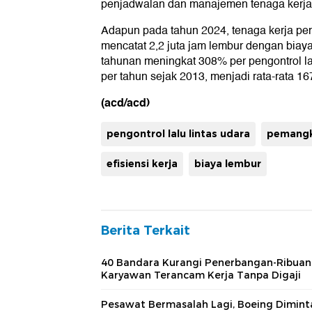
penjadwalan dan manajemen tenaga kerja 
Adapun pada tahun 2024, tenaga kerja peng
mencatat 2,2 juta jam lembur dengan biay
tahunan meningkat 308% per pengontrol lal
per tahun sejak 2013, menjadi rata-rata 16
(acd/acd)
pengontrol lalu lintas udara
pemangk
efisiensi kerja
biaya lembur
Berita Terkait
40 Bandara Kurangi Penerbangan-Ribuan
Karyawan Terancam Kerja Tanpa Digaji
Pesawat Bermasalah Lagi, Boeing Dimint