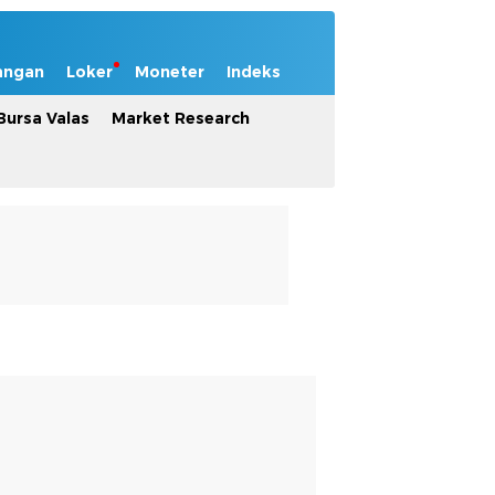
angan
Loker
Moneter
Indeks
Bursa Valas
Market Research