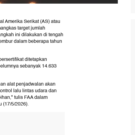
l Amerika Serikat (AS) atau
mangkas target jumlah
Langkah ini dilakukan di tengah
 lembur dalam beberapa tahun
bersertifikat ditetapkan
sebelumnya sebanyak 14.633
an alat penjadwalan akan
trol lalu lintas udara dan
han," tulis FAA dalam
u (17/5/2026).