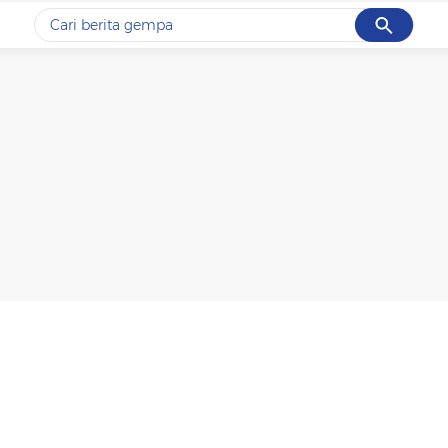
Cancel
Yang sedang ramai dicari
#1
gempa hari ini
#2
gempa
#3
prabowo
#4
iran
#5
demo
Promoted
Terakhir yang dicari
Loading...