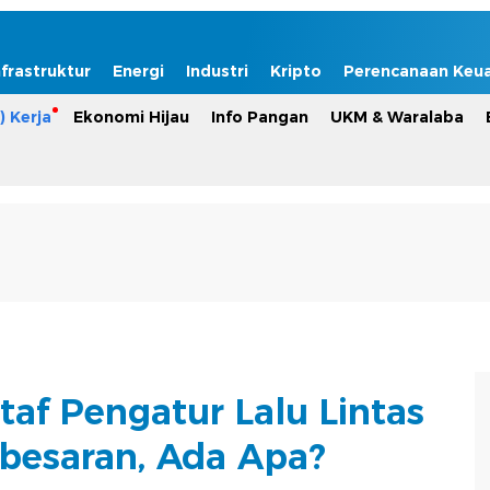
nfrastruktur
Energi
Industri
Kripto
Perencanaan Keu
) Kerja
Ekonomi Hijau
Info Pangan
UKM & Waralaba
af Pengatur Lalu Lintas
-besaran, Ada Apa?