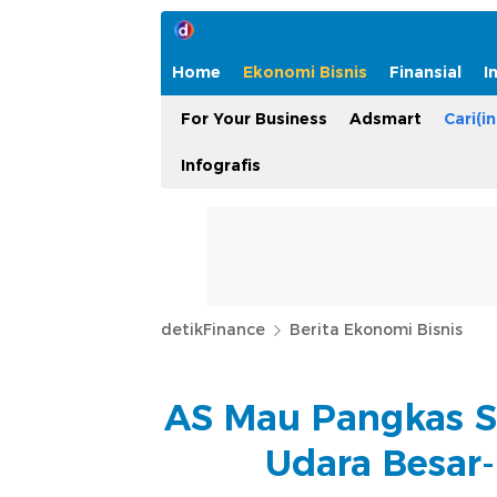
Home
Ekonomi Bisnis
Finansial
I
For Your Business
Adsmart
Cari(in
Infografis
detikFinance
Berita Ekonomi Bisnis
AS Mau Pangkas St
Udara Besar