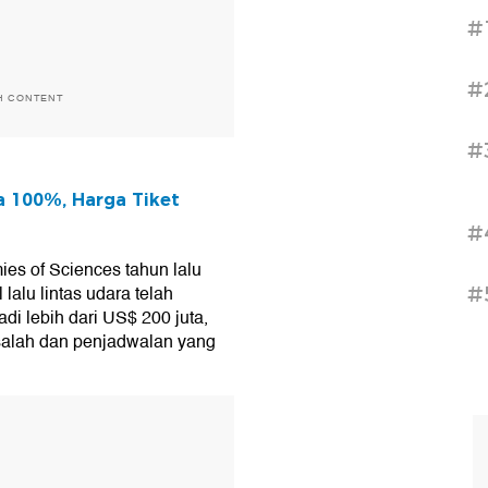
#
#
H CONTENT
#
a 100%, Harga Tiket
#
ies of Sciences tahun lalu
lalu lintas udara telah
#
di lebih dari US$ 200 juta,
 salah dan penjadwalan yang
T