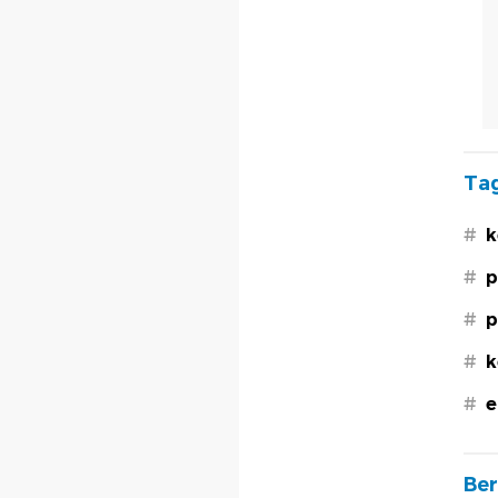
Tag
#
k
#
p
#
p
#
k
#
e
Ber