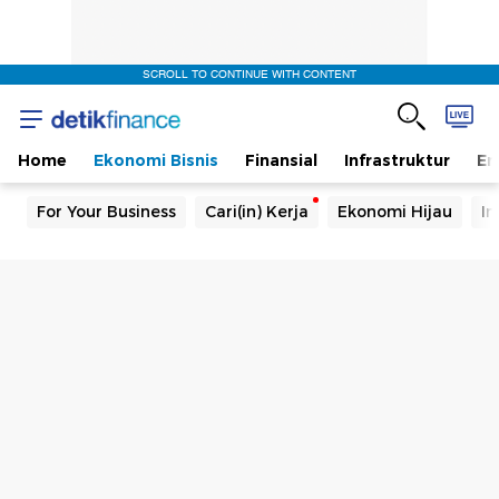
SCROLL TO CONTINUE WITH CONTENT
Home
Ekonomi Bisnis
Finansial
Infrastruktur
En
For Your Business
Cari(in) Kerja
Ekonomi Hijau
In