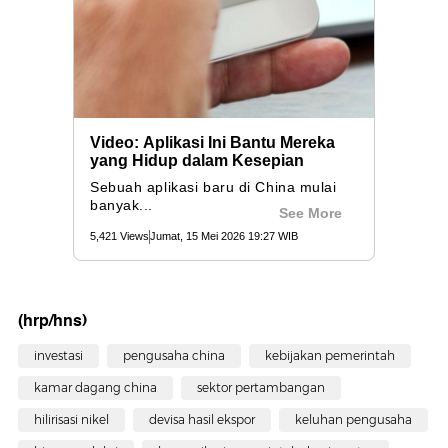
(hrp/hns)
investasi
pengusaha china
kebijakan pemerintah
kamar dagang china
sektor pertambangan
hilirisasi nikel
devisa hasil ekspor
keluhan pengusaha