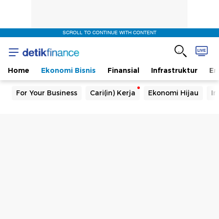
SCROLL TO CONTINUE WITH CONTENT
Home
Ekonomi Bisnis
Finansial
Infrastruktur
En
For Your Business
Cari(in) Kerja
Ekonomi Hijau
In