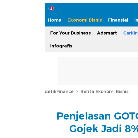
Home
Ekonomi Bisnis
Finansial
I
For Your Business
Adsmart
Cari(in
Infografis
detikFinance
Berita Ekonomi Bisnis
Penjelasan GOT
Gojek Jadi 8