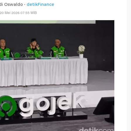
di Oswaldo -
detikFinance
20 Mei 2026 07:55 WIB