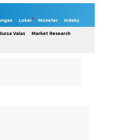
angan
Loker
Moneter
Indeks
Bursa Valas
Market Research