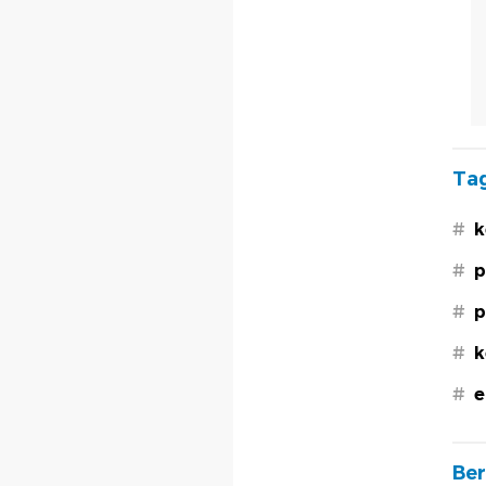
Tag
#
k
#
p
#
p
#
k
#
e
Ber