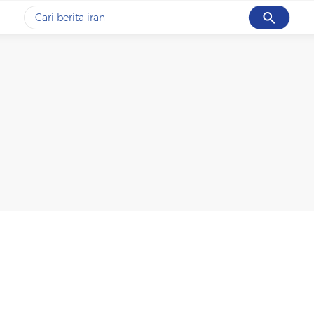
Cancel
Yang sedang ramai dicari
#1
data live draw sgp
#2
piala presiden 2026
#3
prabowo
#4
iran
#5
gempa hari ini
Promoted
Terakhir yang dicari
Loading...