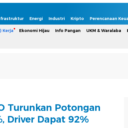
nfrastruktur
Energi
Industri
Kripto
Perencanaan Keu
) Kerja
Ekonomi Hijau
Info Pangan
UKM & Waralaba
O Turunkan Potongan
%, Driver Dapat 92%