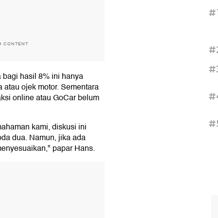
#
H CONTENT
#
#
 bagi hasil 8% ini hanya
 atau ojek motor. Sementara
#
taksi online atau GoCar belum
#
mahaman kami, diskusi ini
oda dua. Namun, jika ada
 menyesuaikan," papar Hans.
T