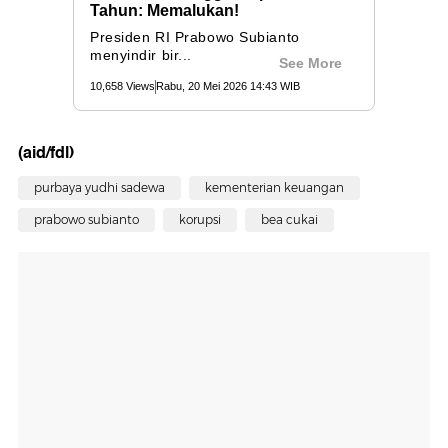
(aid/fdl)
purbaya yudhi sadewa
kementerian keuangan
prabowo subianto
korupsi
bea cukai