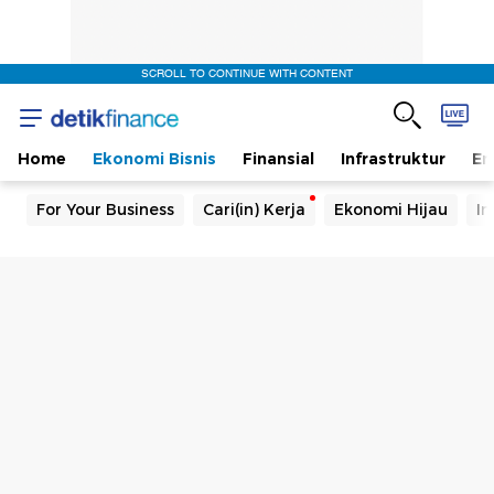
SCROLL TO CONTINUE WITH CONTENT
Home
Ekonomi Bisnis
Finansial
Infrastruktur
En
For Your Business
Cari(in) Kerja
Ekonomi Hijau
In