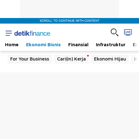
SCROLL TO CONTINUE WITH CONTENT
Home
Ekonomi Bisnis
Finansial
Infrastruktur
En
For Your Business
Cari(in) Kerja
Ekonomi Hijau
In