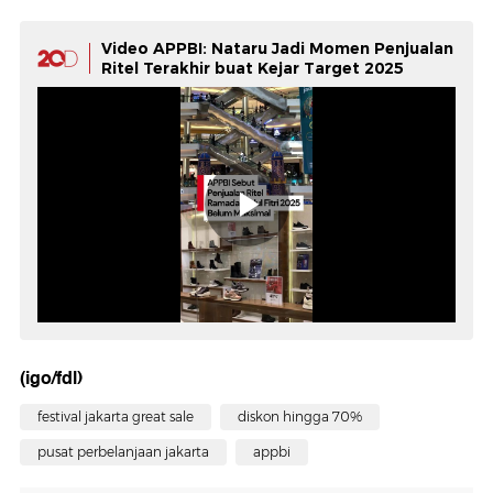
Video APPBI: Nataru Jadi Momen Penjualan
Ritel Terakhir buat Kejar Target 2025
(igo/fdl)
festival jakarta great sale
diskon hingga 70%
pusat perbelanjaan jakarta
appbi