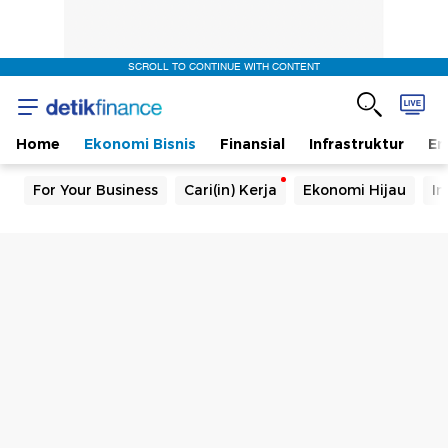
SCROLL TO CONTINUE WITH CONTENT
Home
Ekonomi Bisnis
Finansial
Infrastruktur
En
For Your Business
Cari(in) Kerja
Ekonomi Hijau
In