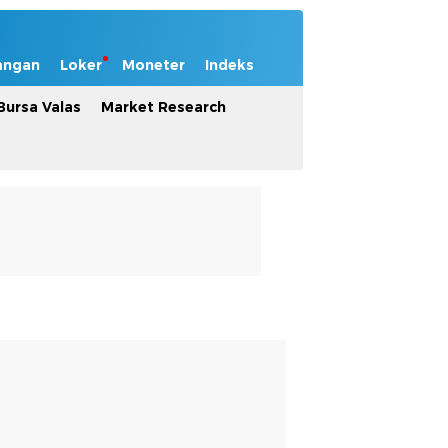
angan
Loker
Moneter
Indeks
Bursa Valas
Market Research