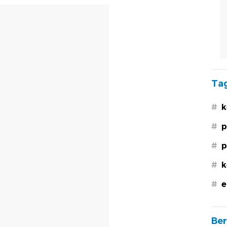
Tag
#
k
#
p
#
p
#
k
#
e
Ber