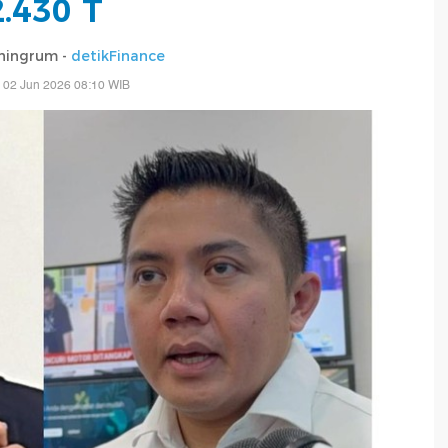
2.430 T
ningrum -
detikFinance
 02 Jun 2026 08:10 WIB