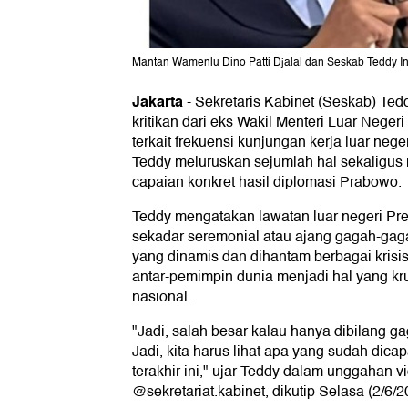
Mantan Wamenlu Dino Patti Djalal dan Seskab Teddy In
Jakarta
-
Sekretaris Kabinet (Seskab) Ted
kritikan dari eks Wakil Menteri Luar Negeri
terkait frekuensi kunjungan kerja luar neg
Teddy meluruskan sejumlah hal sekaligu
capaian konkret hasil diplomasi Prabowo.
Teddy mengatakan lawatan luar negeri P
sekadar seremonial atau ajang gagah-gaga
yang dinamis dan dihantam berbagai krisi
antar-pemimpin dunia menjadi hal yang kr
nasional.
"Jadi, salah besar kalau hanya dibilang g
Jadi, kita harus lihat apa yang sudah dica
terakhir ini," ujar Teddy dalam unggahan v
@sekretariat.kabinet, dikutip Selasa (2/6/2