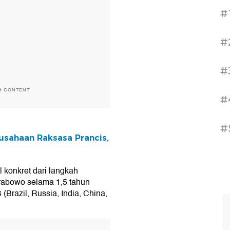
#
#
#
H CONTENT
#
#
sahaan Raksasa Prancis,
 konkret dari langkah
Prabowo selama 1,5 tahun
(Brazil, Russia, India, China,
T