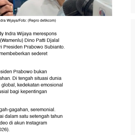
dra Wijaya/Foto: (Repro detikcom)
dy Indra Wijaya merespons
 (Wamenlu) Dino Patti Djalal
eri Presiden Prabowo Subianto.
s membeberkan sederet
residen Prabowo bukan
han. Di tengah situasi dunia
s global, kedekatan emosional
usial bagi kepentingan
agah-gagahan, seremonial.
pai dalam satu setengah tahun
ideo di akun Instagram
026).