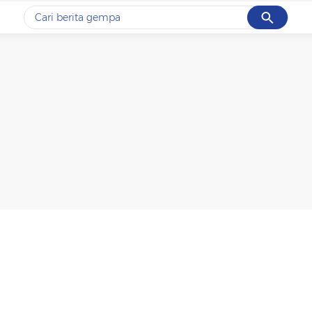
Cancel
Yang sedang ramai dicari
#1
gempa hari ini
#2
gempa
#3
prabowo
#4
iran
#5
demo
Promoted
Terakhir yang dicari
Loading...