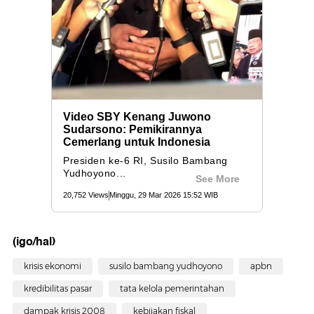
(igo/hal)
krisis ekonomi
susilo bambang yudhoyono
apbn
kredibilitas pasar
tata kelola pemerintahan
dampak krisis 2008
kebijakan fiskal