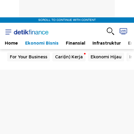
SCROLL TO CONTINUE WITH CONTENT
Home
Ekonomi Bisnis
Finansial
Infrastruktur
En
For Your Business
Cari(in) Kerja
Ekonomi Hijau
In