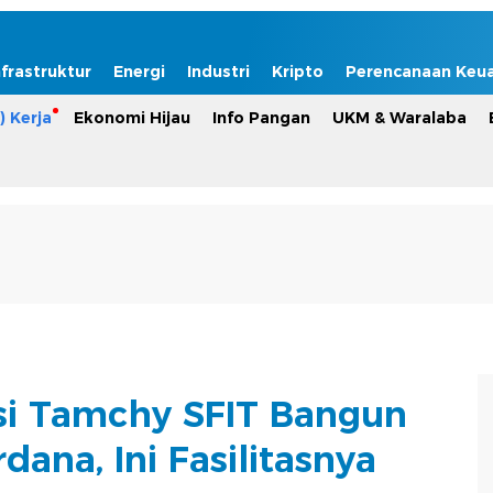
nfrastruktur
Energi
Industri
Kripto
Perencanaan Keu
) Kerja
Ekonomi Hijau
Info Pangan
UKM & Waralaba
si Tamchy SFIT Bangun
dana, Ini Fasilitasnya