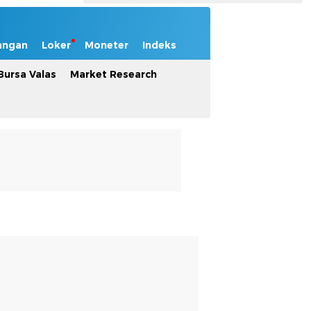
angan
Loker
Moneter
Indeks
Bursa Valas
Market Research