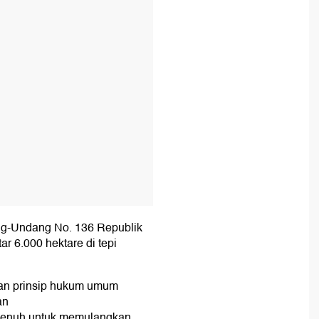
T
ng-Undang No. 136 Republik
tar 6.000 hektare di tepi
kan prinsip hukum umum
an
k penuh untuk memulangkan