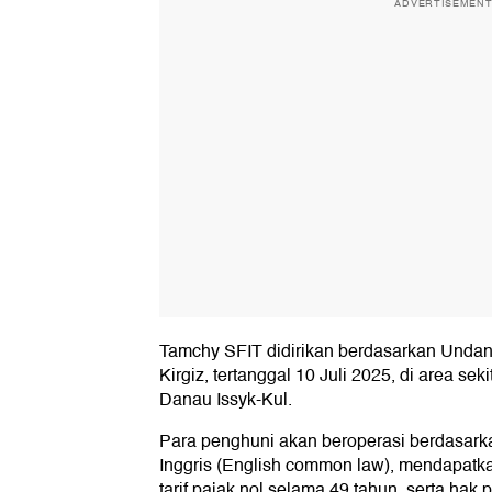
ADVERTISEMEN
Tamchy SFIT didirikan berdasarkan Unda
Kirgiz, tertanggal 10 Juli 2025, di area seki
Danau Issyk-Kul.
Para penghuni akan beroperasi berdasar
Inggris (English common law), mendapatk
tarif pajak nol selama 49 tahun, serta ha