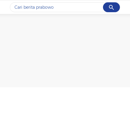
Cancel
Yang sedang ramai dicari
#1
ketik
#2
bromo
#3
streaming motogp
#4
prabowo
#5
data live draw sgp
Promoted
Terakhir yang dicari
Loading...