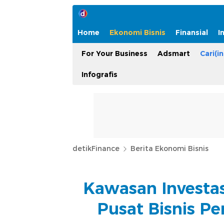
Home
Ekonomi Bisnis
Finansial
I
For Your Business
Adsmart
Cari(in
Infografis
detikFinance
Berita Ekonomi Bisnis
Kawasan Investa
Pusat Bisnis Per