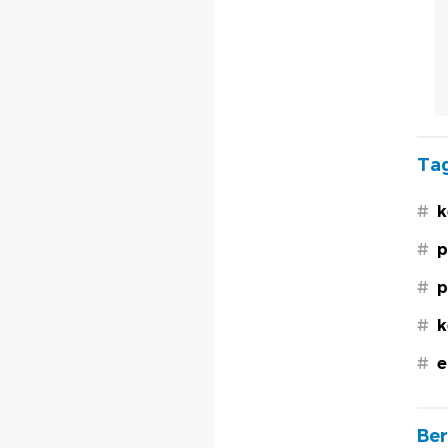
Tag
#
k
#
p
#
p
#
k
#
e
Ber