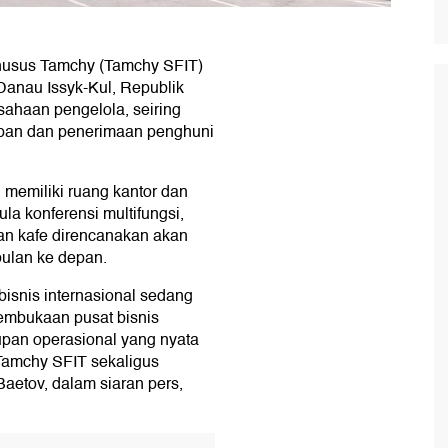
husus Tamchy (Tamchy SFIT)
Danau Issyk-Kul, Republik
ahaan pengelola, seiring
depan dan penerimaan penghuni
i memiliki ruang kantor dan
la konferensi multifungsi,
an kafe direncanakan akan
bulan ke depan.
bisnis internasional sedang
Pembukaan pusat bisnis
pan operasional yang nyata
Tamchy SFIT sekaligus
aetov, dalam siaran pers,