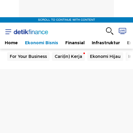
SCROLL TO CONTINUE WITH CONTENT
Home
Ekonomi Bisnis
Finansial
Infrastruktur
En
For Your Business
Cari(in) Kerja
Ekonomi Hijau
In