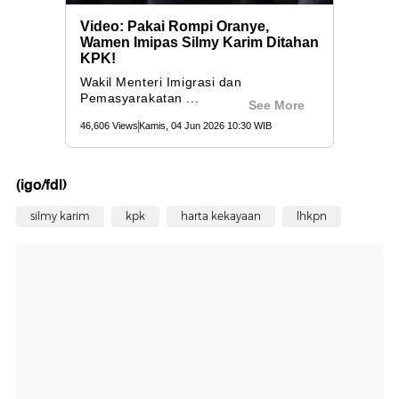
(igo/fdl)
silmy karim
kpk
harta kekayaan
lhkpn