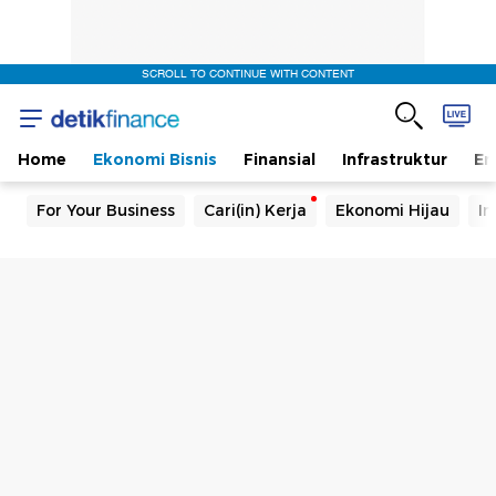
SCROLL TO CONTINUE WITH CONTENT
Home
Ekonomi Bisnis
Finansial
Infrastruktur
En
For Your Business
Cari(in) Kerja
Ekonomi Hijau
In