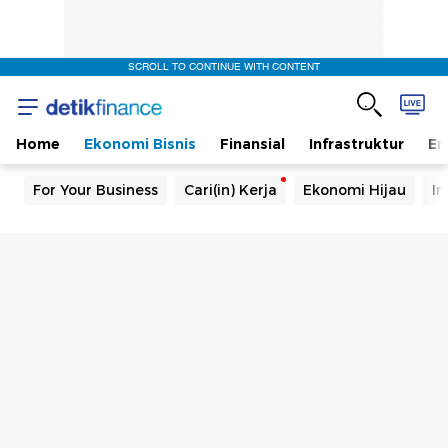
SCROLL TO CONTINUE WITH CONTENT
Home
Ekonomi Bisnis
Finansial
Infrastruktur
En
For Your Business
Cari(in) Kerja
Ekonomi Hijau
In