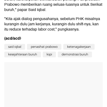
Prabowo memberikan ruang seluas-luasnya untuk Serikat
buruh," papar Said Iqbal.
"Kita ajak dialog pengusahanya, sebelum PHK misalnya
kurangin dulu jam kerjanya, kurangin dulu shift-nya, kan
itu reduce terhadap labor cost," pungkasnya.
(acd/acd)
said iqbal
penasihat prabowo
ketenagakerjaan
kesejahteraan buruh
kspi
demonstrasi buruh