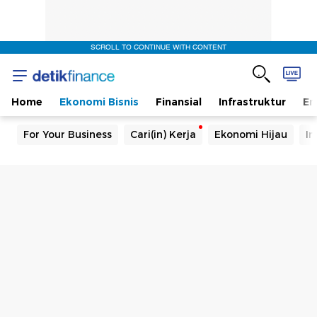
SCROLL TO CONTINUE WITH CONTENT
Home
Ekonomi Bisnis
Finansial
Infrastruktur
En
For Your Business
Cari(in) Kerja
Ekonomi Hijau
In