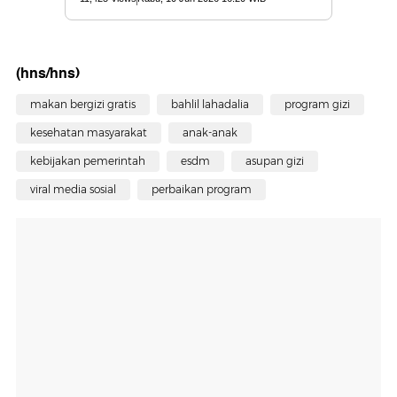
(hns/hns)
makan bergizi gratis
bahlil lahadalia
program gizi
kesehatan masyarakat
anak-anak
kebijakan pemerintah
esdm
asupan gizi
viral media sosial
perbaikan program