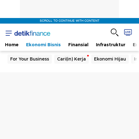
SCROLL TO CONTINUE WITH CONTENT
Home
Ekonomi Bisnis
Finansial
Infrastruktur
En
For Your Business
Cari(in) Kerja
Ekonomi Hijau
In