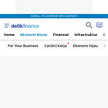
SCROLL TO CONTINUE WITH CONTENT
Home
Ekonomi Bisnis
Finansial
Infrastruktur
En
For Your Business
Cari(in) Kerja
Ekonomi Hijau
In