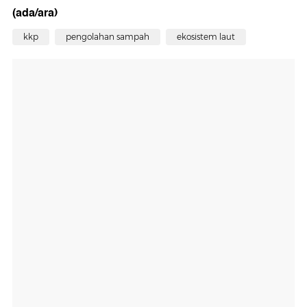
(ada/ara)
kkp
pengolahan sampah
ekosistem laut