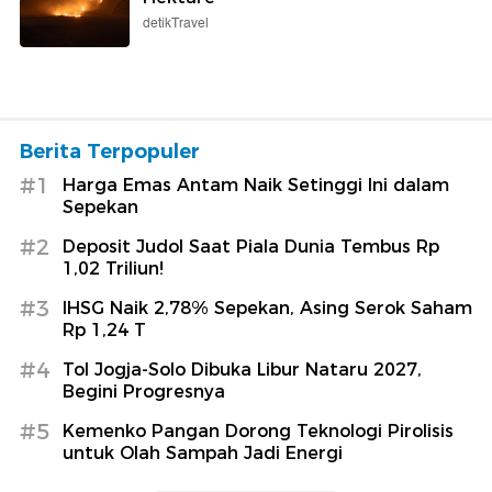
detikTravel
Berita Terpopuler
#1
Harga Emas Antam Naik Setinggi Ini dalam
Sepekan
#2
Deposit Judol Saat Piala Dunia Tembus Rp
1,02 Triliun!
#3
IHSG Naik 2,78% Sepekan, Asing Serok Saham
Rp 1,24 T
#4
Tol Jogja-Solo Dibuka Libur Nataru 2027,
Begini Progresnya
#5
Kemenko Pangan Dorong Teknologi Pirolisis
untuk Olah Sampah Jadi Energi