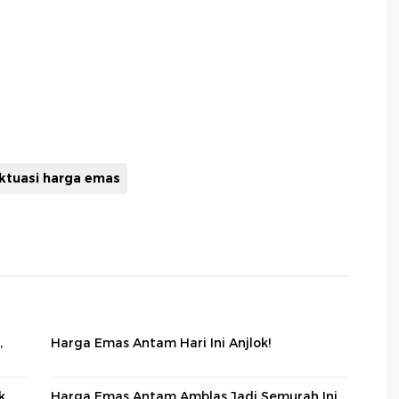
uktuasi harga emas
,
Harga Emas Antam Hari Ini Anjlok!
k
Harga Emas Antam Amblas Jadi Semurah Ini