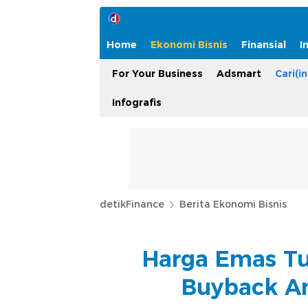
Home
Ekonomi Bisnis
Finansial
I
For Your Business
Adsmart
Cari(in
Infografis
detikFinance
Berita Ekonomi Bisnis
Harga Emas Tu
Buyback An