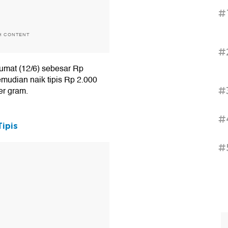
#
H CONTENT
#
umat (12/6) sebesar Rp
mudian naik tipis Rp 2.000
#
er gram.
#
Tipis
#
T