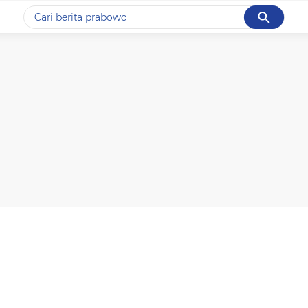
Cancel
Yang sedang ramai dicari
#1
data live draw sgp
#2
piala presiden 2026
#3
prabowo
#4
iran
#5
gempa hari ini
Promoted
Terakhir yang dicari
Loading...