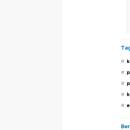
Tag
#
k
#
p
#
p
#
k
#
e
Ber