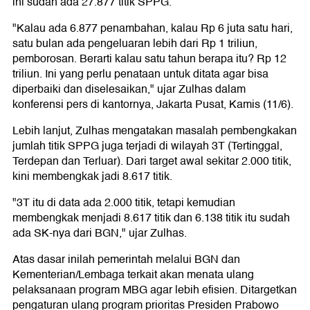
ini sudah ada 27.877 titik SPPG.
"Kalau ada 6.877 penambahan, kalau Rp 6 juta satu hari,
satu bulan ada pengeluaran lebih dari Rp 1 triliun,
pemborosan. Berarti kalau satu tahun berapa itu? Rp 12
triliun. Ini yang perlu penataan untuk ditata agar bisa
diperbaiki dan diselesaikan," ujar Zulhas dalam
konferensi pers di kantornya, Jakarta Pusat, Kamis (11/6).
Lebih lanjut, Zulhas mengatakan masalah pembengkakan
jumlah titik SPPG juga terjadi di wilayah 3T (Tertinggal,
Terdepan dan Terluar). Dari target awal sekitar 2.000 titik,
kini membengkak jadi 8.617 titik.
"3T itu di data ada 2.000 titik, tetapi kemudian
membengkak menjadi 8.617 titik dan 6.138 titik itu sudah
ada SK-nya dari BGN," ujar Zulhas.
Atas dasar inilah pemerintah melalui BGN dan
Kementerian/Lembaga terkait akan menata ulang
pelaksanaan program MBG agar lebih efisien. Ditargetkan
pengaturan ulang program prioritas Presiden Prabowo