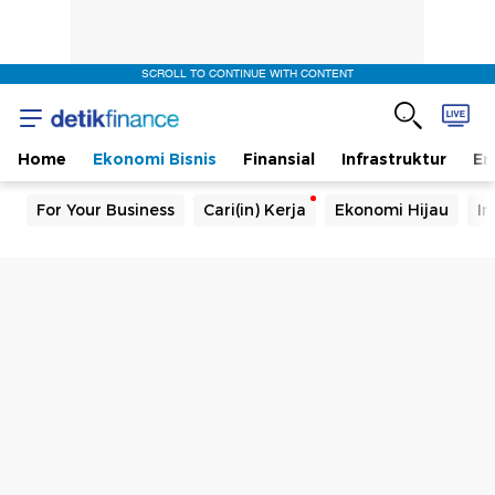
SCROLL TO CONTINUE WITH CONTENT
Home
Ekonomi Bisnis
Finansial
Infrastruktur
En
For Your Business
Cari(in) Kerja
Ekonomi Hijau
In