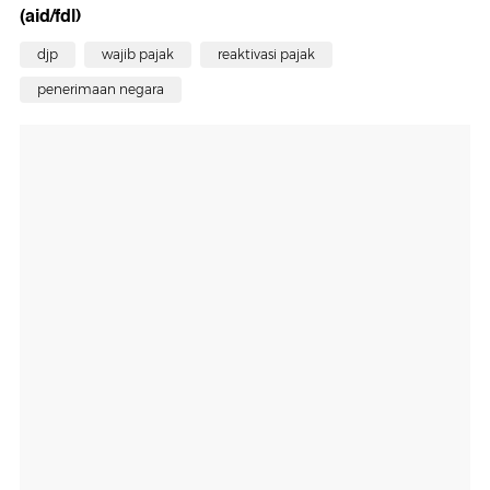
(aid/fdl)
djp
wajib pajak
reaktivasi pajak
penerimaan negara