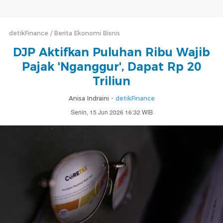
detikFinance
Berita Ekonomi Bisnis
DJP Aktifkan Puluhan Ribu Wajib
Pajak 'Nganggur', Dapat Rp 20
Triliun
Anisa Indraini -
detikFinance
Senin, 15 Jun 2026 16:32 WIB