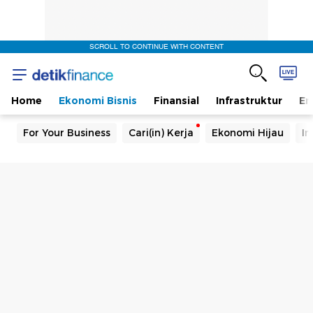
SCROLL TO CONTINUE WITH CONTENT
Home
Ekonomi Bisnis
Finansial
Infrastruktur
En
For Your Business
Cari(in) Kerja
Ekonomi Hijau
In