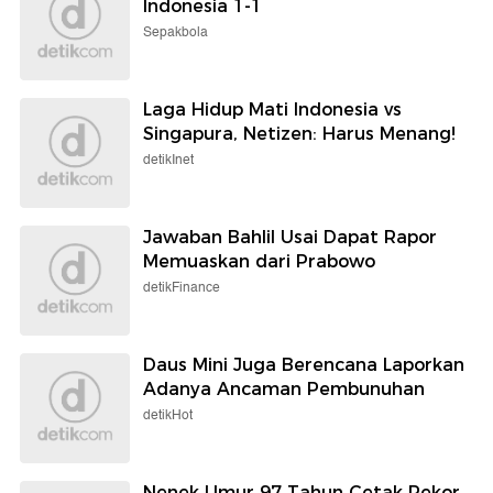
Indonesia 1-1
Sepakbola
Laga Hidup Mati Indonesia vs
Singapura, Netizen: Harus Menang!
detikInet
Jawaban Bahlil Usai Dapat Rapor
Memuaskan dari Prabowo
detikFinance
Daus Mini Juga Berencana Laporkan
Adanya Ancaman Pembunuhan
detikHot
Nenek Umur 97 Tahun Cetak Rekor