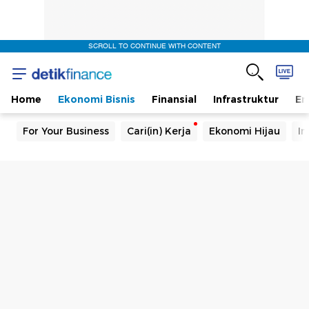
SCROLL TO CONTINUE WITH CONTENT
Home
Ekonomi Bisnis
Finansial
Infrastruktur
En
For Your Business
Cari(in) Kerja
Ekonomi Hijau
In