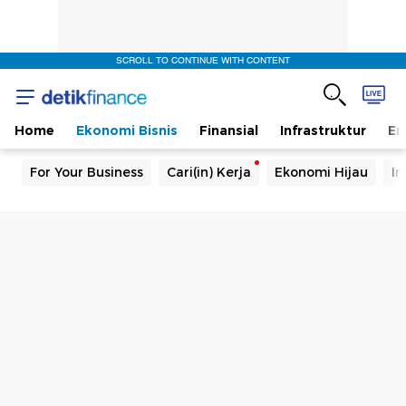
SCROLL TO CONTINUE WITH CONTENT
Home
Ekonomi Bisnis
Finansial
Infrastruktur
En
For Your Business
Cari(in) Kerja
Ekonomi Hijau
In