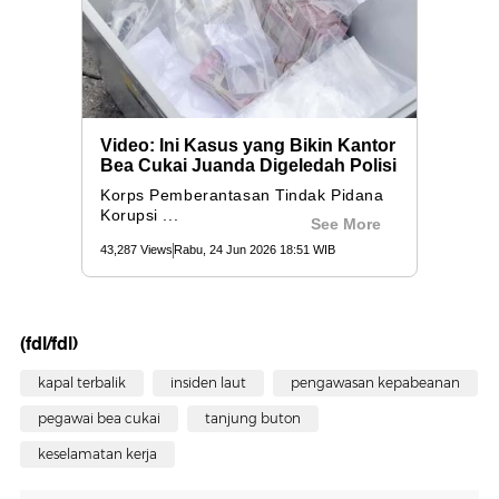
(fdl/fdl)
kapal terbalik
insiden laut
pengawasan kepabeanan
pegawai bea cukai
tanjung buton
keselamatan kerja