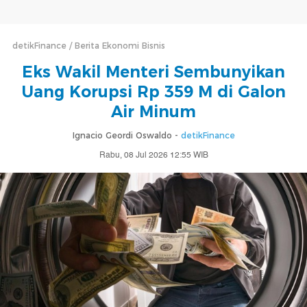
detikFinance
Berita Ekonomi Bisnis
Eks Wakil Menteri Sembunyikan
Uang Korupsi Rp 359 M di Galon
Air Minum
Ignacio Geordi Oswaldo -
detikFinance
Rabu, 08 Jul 2026 12:55 WIB