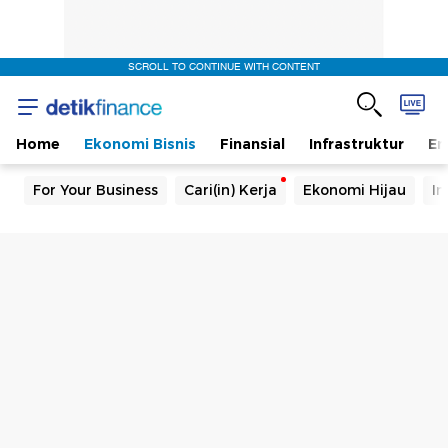
SCROLL TO CONTINUE WITH CONTENT
Home
Ekonomi Bisnis
Finansial
Infrastruktur
En
For Your Business
Cari(in) Kerja
Ekonomi Hijau
In