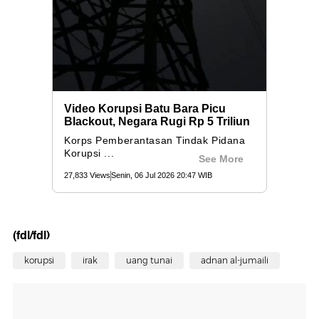
(fdl/fdl)
korupsi
irak
uang tunai
adnan al-jumaili