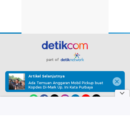
part of
Redaksi
Pedoman Media Siber
Karir
Kotak Pos
Artikel Selanjutnya
Info Iklan
Privacy Policy
Disclaimer
Ada Temuan Anggaran Mobil Pickup buat
Kopdes Di-Mark Up, Ini Kata Purbaya
Download aplikasi detikcom